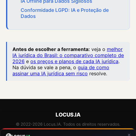
IA Offline para Dados Sigilosos
Conformidade LGPD: IA e Proteção de
Dados
Antes de escolher a ferramenta:
veja o
melhor
IA jurídica do Brasil: o comparativo completo de
2026
e
os preços e planos de cada IA jurídica
.
Na dúvida se vale a pena, o
guia de como
assinar uma IA jurídica sem risco
resolve.
LOCUS.IA
© 2022-2026 Locus.IA. Todos os direitos reservados.
Suporte
Privacidade e Termos
Instagram
×