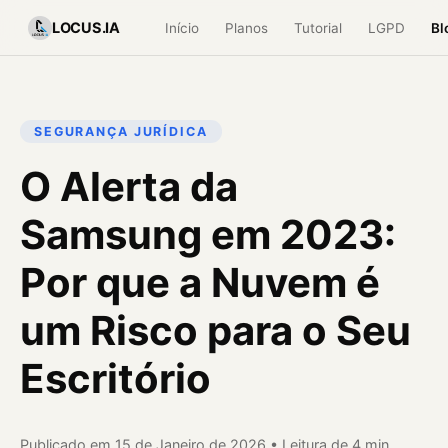
LOCUS.IA
Início
Planos
Tutorial
LGPD
Bl
SEGURANÇA JURÍDICA
O Alerta da
Samsung em 2023:
Por que a Nuvem é
um Risco para o Seu
Escritório
Publicado em 15 de Janeiro de 2026 • Leitura de 4 min