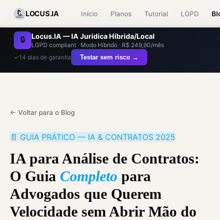
LOCUS.IA
Início
Planos
Tutorial
LGPD
Bl
Locus.IA — IA Jurídica Híbrida/Local
🔒
LGPD compliant · Modo Híbrido · R$ 249,90/mês
✓
14 dias de garantia
Testar sem risco →
← Voltar para o Blog
📄 GUIA PRÁTICO — IA & CONTRATOS 2025
IA para Análise de Contratos:
O Guia
Completo
para
Advogados que Querem
Velocidade sem Abrir Mão do