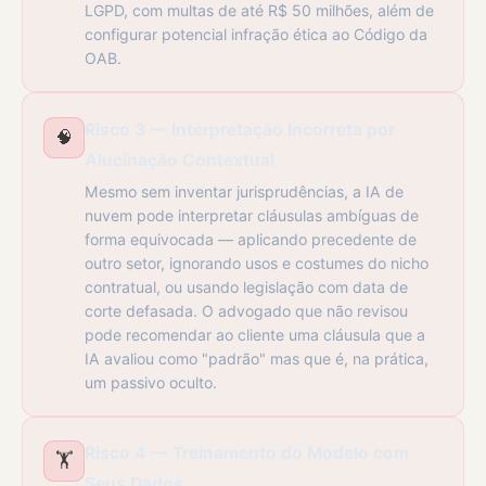
LGPD, com multas de até R$ 50 milhões, além de
configurar potencial infração ética ao Código da
OAB.
Risco 3 — Interpretação Incorreta por
🧠
Alucinação Contextual
Mesmo sem inventar jurisprudências, a IA de
nuvem pode interpretar cláusulas ambíguas de
forma equivocada — aplicando precedente de
outro setor, ignorando usos e costumes do nicho
contratual, ou usando legislação com data de
corte defasada. O advogado que não revisou
pode recomendar ao cliente uma cláusula que a
IA avaliou como "padrão" mas que é, na prática,
um passivo oculto.
Risco 4 — Treinamento do Modelo com
🏋️
Seus Dados