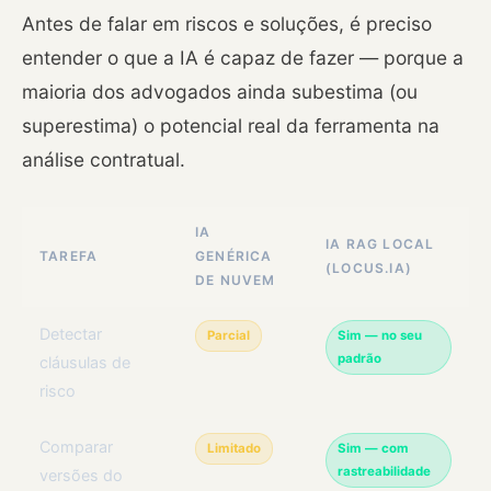
Antes de falar em riscos e soluções, é preciso
entender o que a IA é capaz de fazer — porque a
maioria dos advogados ainda subestima (ou
superestima) o potencial real da ferramenta na
análise contratual.
IA
IA RAG LOCAL
TAREFA
GENÉRICA
(LOCUS.IA)
DE NUVEM
Detectar
Parcial
Sim — no seu
padrão
cláusulas de
risco
Comparar
Limitado
Sim — com
rastreabilidade
versões do