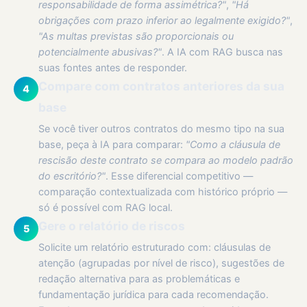
responsabilidade de forma assimétrica?"
,
"Há
obrigações com prazo inferior ao legalmente exigido?"
,
"As multas previstas são proporcionais ou
potencialmente abusivas?"
. A IA com RAG busca nas
suas fontes antes de responder.
Compare com contratos anteriores da sua
4
base
Se você tiver outros contratos do mesmo tipo na sua
base, peça à IA para comparar:
"Como a cláusula de
rescisão deste contrato se compara ao modelo padrão
do escritório?"
. Esse diferencial competitivo —
comparação contextualizada com histórico próprio —
só é possível com RAG local.
Gere o relatório de riscos
5
Solicite um relatório estruturado com: cláusulas de
atenção (agrupadas por nível de risco), sugestões de
redação alternativa para as problemáticas e
fundamentação jurídica para cada recomendação.