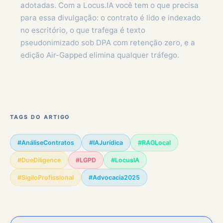
adotadas. Com a Locus.IA você tem o que precisa
para essa divulgação: o contrato é lido e indexado
no escritório, o que trafega é texto
pseudonimizado sob DPA com retenção zero, e a
edição Air-Gapped elimina qualquer tráfego.
TAGS DO ARTIGO
#AnáliseContratos
#IAJurídica
#RAGLocal
#DueDiligence
#LGPD
#LocusIA
#SigiloProfissional
#Advocacia2025