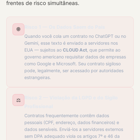
frentes de risco simultâneas.
Risco 1 — Os Dados Saem do País
🌐
Quando você cola um contrato no ChatGPT ou no
Gemini, esse texto é enviado a servidores nos
EUA — sujeitos ao
CLOUD Act
, que permite ao
governo americano requisitar dados de empresas
como Google e Microsoft. Seu contrato sigiloso
pode, legalmente, ser acessado por autoridades
estrangeiras.
Risco 2 — Violação da LGPD e do Sigilo
⚖️
Profissional
Contratos frequentemente contêm dados
pessoais (CPF, endereço, dados financeiros) e
dados sensíveis. Enviá-los a servidores externos
sem DPA adequado viola os artigos 7º e 46 da