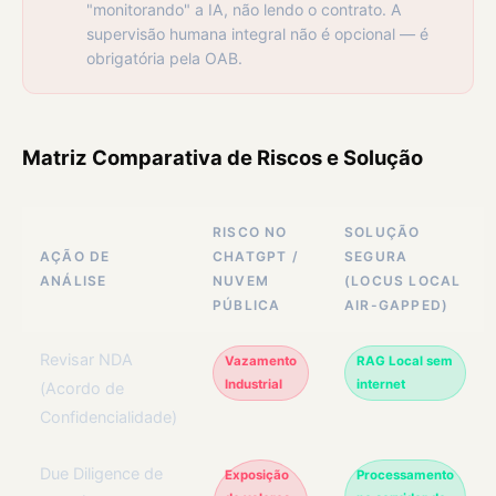
"monitorando" a IA, não lendo o contrato. A
supervisão humana integral não é opcional — é
obrigatória pela OAB.
Matriz Comparativa de Riscos e Solução
RISCO NO
SOLUÇÃO
AÇÃO DE
CHATGPT /
SEGURA
ANÁLISE
NUVEM
(LOCUS LOCAL
PÚBLICA
AIR-GAPPED)
Revisar NDA
Vazamento
RAG Local sem
Industrial
internet
(Acordo de
Confidencialidade)
Due Diligence de
Exposição
Processamento