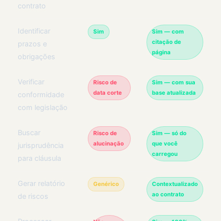
contrato
Identificar
Sim
Sim — com
citação de
prazos e
página
obrigações
Verificar
Risco de
Sim — com sua
data corte
base atualizada
conformidade
com legislação
Buscar
Risco de
Sim — só do
alucinação
que você
jurisprudência
carregou
para cláusula
Gerar relatório
Genérico
Contextualizado
ao contrato
de riscos