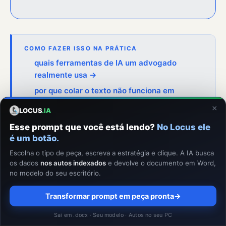
COMO FAZER ISSO NA PRÁTICA
quais ferramentas de IA um advogado
realmente usa →
por que colar o texto não funciona em
documento grande →
×
LOCUS
.IA
melhor IA para PDF: manipular e analisar são
Esse prompt que você está lendo?
No Locus ele
coisas diferentes →
é um botão.
Escolha o tipo de peça, escreva a estratégia e clique. A IA busca
os dados
nos autos indexados
e devolve o documento em Word,
no modelo do seu escritório.
📌 Leia Também
Transformar prompt em peça pronta
→
IA e Cláusulas de Sigilo: Análise Automática
Sai em .docx · Seu modelo · Autos no seu PC
Revisão de Contratos Confidenciais com IA