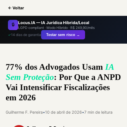
← Voltar
Locus.IA — IA Jurídica Híbrida/Local
🔒
LGPD compliant · Modo Híbrido · R$ 249,90/mês
✓
14 dias de garantia
Testar sem risco →
77% dos Advogados Usam
IA
Sem Proteção
: Por Que a ANPD
Vai Intensificar Fiscalizações
em 2026
Guilherme F. Pereira
•
10 de abril de 2026
•
7 min de leitura