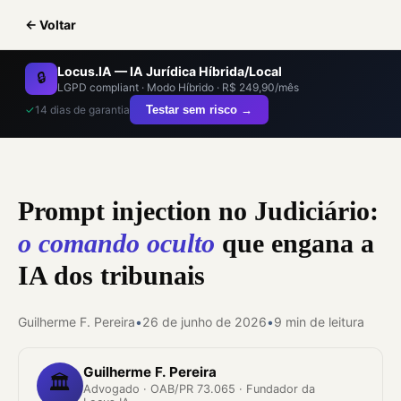
← Voltar
Locus.IA — IA Jurídica Híbrida/Local
🔒
LGPD compliant · Modo Híbrido · R$ 249,90/mês
✓
14 dias de garantia
Testar sem risco →
Prompt injection no Judiciário:
o comando oculto
que engana a
IA dos tribunais
Guilherme F. Pereira
•
26 de junho de 2026
•
9 min de leitura
Guilherme F. Pereira
🏛️
Advogado · OAB/PR 73.065 · Fundador da