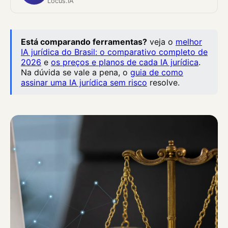
Locus.IA
Está comparando ferramentas?
veja o
melhor
IA jurídica do Brasil: o comparativo completo de
2026
e
os preços e planos de cada IA jurídica
.
Na dúvida se vale a pena, o
guia de como
assinar uma IA jurídica sem risco
resolve.