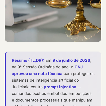
Resumo (TL;DR):
Em
9 de junho de 2026
,
na 9ª Sessão Ordinária do ano, o
CNJ
aprovou uma nota técnica
para proteger os
sistemas de inteligência artificial do
Judiciário contra
prompt injection
—
comandos ocultos embutidos em petições
e documentos processuais que manipulam