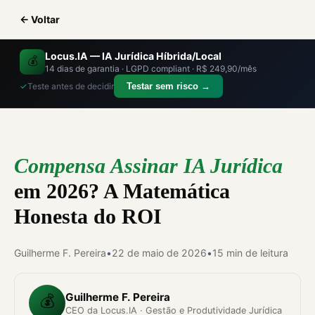
← Voltar
Locus.IA — IA Jurídica Híbrida/Local
💰
14 dias de garantia · LGPD compliant · R$ 249,90/mês
✓
Teste antes de decidir
Testar sem risco →
Compensa Assinar IA Jurídica
em 2026? A Matemática
Honesta do ROI
Guilherme F. Pereira
•
22 de maio de 2026
•
15 min de leitura
Guilherme F. Pereira
💰
CEO da Locus.IA · Gestão e Produtividade Jurídica