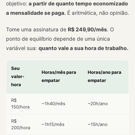
objetivo:
a partir de quanto tempo economizado
a mensalidade se paga.
É aritmética, não opinião.
Tome uma assinatura de
R$ 249,90/mês
. O
ponto de equilíbrio depende de uma única
variável sua:
quanto vale a sua hora de trabalho.
Seu
Horas/mês para
Horas/ano para
valor-
empatar
empatar
hora
R$
~1h40/mês
~20h/ano
150/hora
R$
~1h15/mês
~15h/ano
200/hora