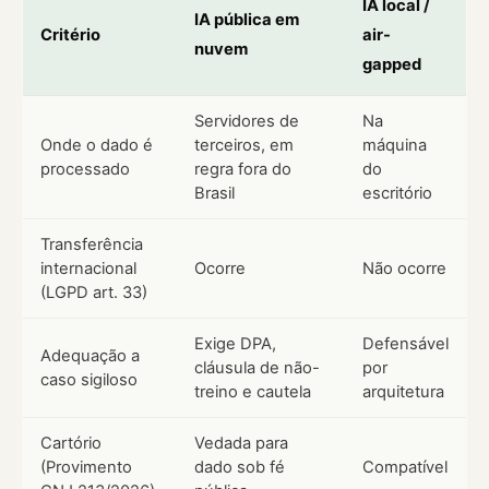
IA local /
IA pública em
Critério
air-
nuvem
gapped
Servidores de
Na
Onde o dado é
terceiros, em
máquina
processado
regra fora do
do
Brasil
escritório
Transferência
internacional
Ocorre
Não ocorre
(LGPD art. 33)
Exige DPA,
Defensável
Adequação a
cláusula de não-
por
caso sigiloso
treino e cautela
arquitetura
Cartório
Vedada para
(Provimento
dado sob fé
Compatível