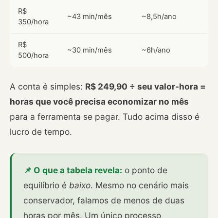
R$
~43 min/mês
~8,5h/ano
350/hora
R$
~30 min/mês
~6h/ano
500/hora
A conta é simples:
R$ 249,90 ÷ seu valor-hora =
horas que você precisa economizar no mês
para a ferramenta se pagar. Tudo acima disso é
lucro de tempo.
📌 O que a tabela revela:
o ponto de
equilíbrio é
baixo
. Mesmo no cenário mais
conservador, falamos de menos de duas
horas por mês. Um único processo