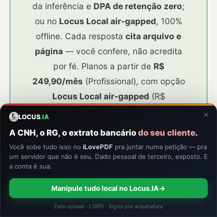
da inferência e
DPA de retenção zero
;
ou no
Locus Local air-gapped
, 100%
offline. Cada resposta
cita arquivo e
página
— você confere, não acredita
por fé. Planos a partir de
R$
249,90/mês
(Profissional), com opção
Locus Local air-gapped
(R$
1.099,90/mês) e
14 dias de garantia
×
LOCUS
.IA
para você fazer a sua própria conta
A CNH, o RG, o extrato bancário
do seu cliente
.
com casos reais.
Você sobe tudo isso no
iLovePDF
pra juntar numa petição — pra
um servidor que não é seu. Dado pessoal de terceiro, exposto. E
a conta é sua.
💰 Conhecer planos e testar
Manipule tudo local no Locus.IA
→
Zero upload · LGPD · Sigilo por arquitetura