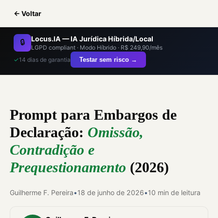
← Voltar
Locus.IA — IA Jurídica Híbrida/Local
🔒
LGPD compliant · Modo Híbrido · R$ 249,90/mês
✓
14 dias de garantia
Testar sem risco →
Prompt para Embargos de
Declaração:
Omissão,
Contradição e
Prequestionamento
(2026)
Guilherme F. Pereira
•
18 de junho de 2026
•
10 min de leitura