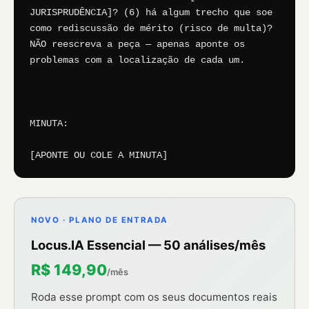
JURISPRUDÊNCIA]? (6) há algum trecho que soe 
como rediscussão de mérito (risco de multa)? 
NÃO reescreva a peça — apenas aponte os 
problemas com a localização de cada um.

MINUTA:

[APONTE OU COLE A MINUTA]
NOVO · PLANO DE ENTRADA
Locus.IA Essencial — 50 análises/mês
R$ 149,90
/mês
Roda esse prompt com os seus documentos reais