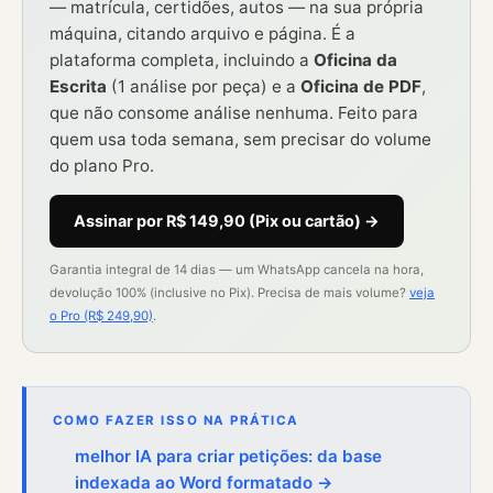
— matrícula, certidões, autos — na sua própria
máquina, citando arquivo e página. É a
plataforma completa, incluindo a
Oficina da
Escrita
(1 análise por peça) e a
Oficina de PDF
,
que não consome análise nenhuma. Feito para
quem usa toda semana, sem precisar do volume
do plano Pro.
Assinar por R$ 149,90 (Pix ou cartão) →
Garantia integral de 14 dias — um WhatsApp cancela na hora,
devolução 100% (inclusive no Pix). Precisa de mais volume?
veja
o Pro (R$ 249,90)
.
COMO FAZER ISSO NA PRÁTICA
melhor IA para criar petições: da base
indexada ao Word formatado →