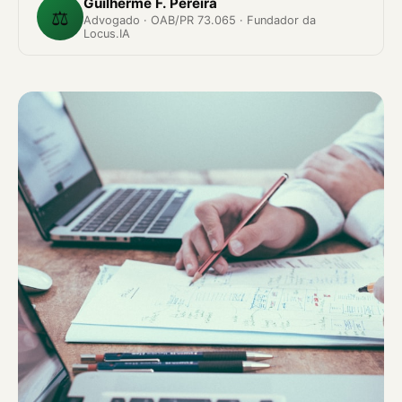
Guilherme F. Pereira
⚖️
Advogado · OAB/PR 73.065 · Fundador da
Locus.IA