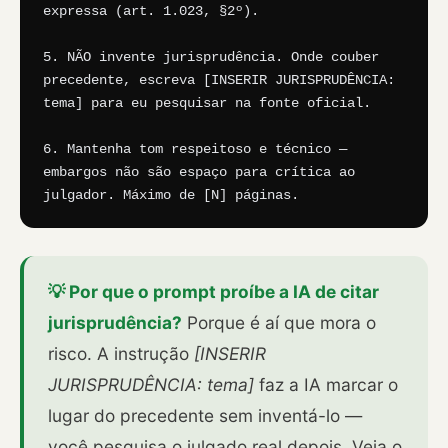
expressa (art. 1.023, §2º).

5. NÃO invente jurisprudência. Onde couber 
precedente, escreva [INSERIR JURISPRUDÊNCIA: 
tema] para eu pesquisar na fonte oficial.

6. Mantenha tom respeitoso e técnico — 
embargos não são espaço para crítica ao 
julgador. Máximo de [N] páginas.
💡 Por que o prompt proíbe a IA de citar
jurisprudência?
Porque é aí que mora o
risco. A instrução
[INSERIR
JURISPRUDÊNCIA: tema]
faz a IA marcar o
lugar do precedente sem inventá-lo —
você pesquisa o julgado real depois. Veja o