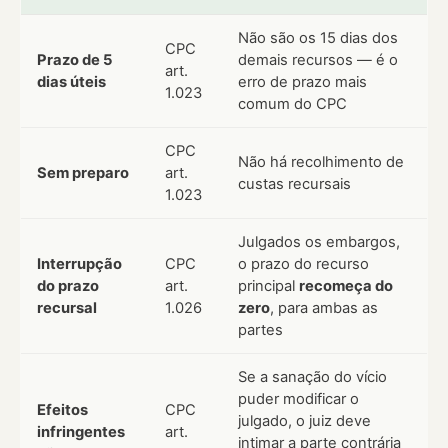
Não são os 15 dias dos
CPC
Prazo de 5
demais recursos — é o
art.
dias úteis
erro de prazo mais
1.023
comum do CPC
CPC
Não há recolhimento de
Sem preparo
art.
custas recursais
1.023
Julgados os embargos,
Interrupção
CPC
o prazo do recurso
do prazo
art.
principal
recomeça do
recursal
1.026
zero
, para ambas as
partes
Se a sanação do vício
puder modificar o
Efeitos
CPC
julgado, o juiz deve
infringentes
art.
intimar a parte contrária