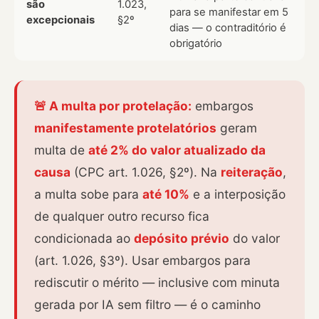
são
1.023,
para se manifestar em 5
excepcionais
§2º
dias — o contraditório é
obrigatório
🚨 A multa por protelação:
embargos
manifestamente protelatórios
geram
multa de
até 2% do valor atualizado da
causa
(CPC art. 1.026, §2º). Na
reiteração
,
a multa sobe para
até 10%
e a interposição
de qualquer outro recurso fica
condicionada ao
depósito prévio
do valor
(art. 1.026, §3º). Usar embargos para
rediscutir o mérito — inclusive com minuta
gerada por IA sem filtro — é o caminho