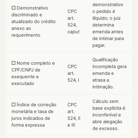
demonstrativo
☐
Demonstrativo
CPC
o pedido é
discriminado e
art.
ilíquido; o juiz
atualizado do crédito
524,
determina
anexo ao
caput
emenda antes
requerimento
de intimar para
pagar.
Qualificação
☐
Nome completo e
CPC
incompleta gera
CPF/CNPJ de
art.
emenda e
exequente e
524, I
atrasa a
executado
intimação.
Cálculo sem
☐
Índice de correção
CPC
base explícita é
monetária e taxa de
art.
inconferível e
juros indicados de
524, II
abre alegação
forma expressa
e III
de excesso.