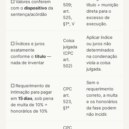
☐
Valores conferem
509;
título = munição
com o
dispositivo
da
art.
direta para o
sentença/acórdão
525,
excesso de
§1º, V
execução.
Aplicar índice
Coisa
☐
Índices e juros
ou juros não
julgada
exatamente
determinados
(CPC
conforme o
título
—
na condenação
art.
nada de inventar
viola a coisa
502)
julgada.
Sem o
☐
Requerimento de
CPC
requerimento
intimação para pagar
art.
correto, a multa
em
15 dias
, sob pena
523,
e os honorários
de multa de 10% +
§1º
da fase podem
honorários de 10%
não incidir.
CPC