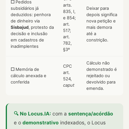
☐
Pedidos
arts.
subsidiários já
Deixar para
835, I,
deduzidos: penhora
depois significa
e 854;
de dinheiro via
nova petição e
art.
Sisbajud
, protesto da
mais demora
517;
decisão e inclusão
até a
art.
em cadastros de
constrição.
782,
inadimplentes
§3º
Cálculo não
CPC
☐
Memória de
demonstrado é
art.
cálculo anexada e
rejeitado ou
524,
conferida
devolvido para
caput
emenda.
🔍 No Locus.IA:
com a
sentença/acórdão
e o
demonstrativo
indexados, o Locus