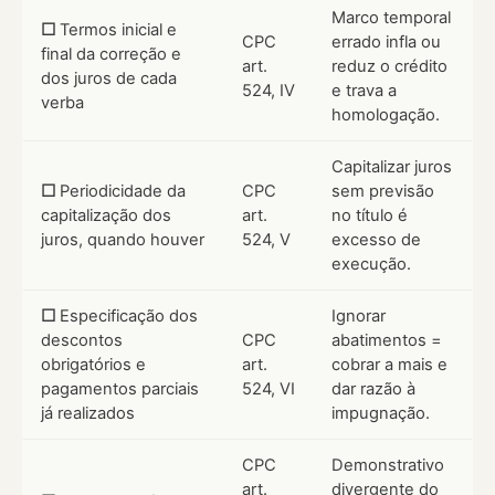
Marco temporal
☐
Termos inicial e
CPC
errado infla ou
final da correção e
art.
reduz o crédito
dos juros de cada
524, IV
e trava a
verba
homologação.
Capitalizar juros
☐
Periodicidade da
CPC
sem previsão
capitalização dos
art.
no título é
juros, quando houver
524, V
excesso de
execução.
☐
Especificação dos
Ignorar
descontos
CPC
abatimentos =
obrigatórios e
art.
cobrar a mais e
pagamentos parciais
524, VI
dar razão à
já realizados
impugnação.
CPC
Demonstrativo
art.
divergente do