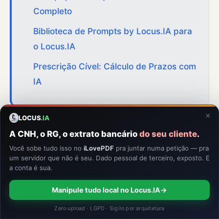
Completo
Biblioteca de Prompts by Locus.IA para
o Locus.IA
Prescrição Cível: Cálculo de Prazos com
IA
×
LOCUS
.IA
A CNH, o RG, o extrato bancário
do seu cliente
.
Você sobe tudo isso no
iLovePDF
pra juntar numa petição — pra
um servidor que não é seu. Dado pessoal de terceiro, exposto. E
LOCUS.IA
a conta é sua.
IA Jurídica com Sigilo Absoluto | Extração e indexação na
sua máquina
Manipule tudo local no Locus.IA
→
Home
Blog
Privacidade
Zero upload · LGPD · Sigilo por arquitetura
© 2026 Locus.IA · Inteligência Artificial Jurídica Soberana