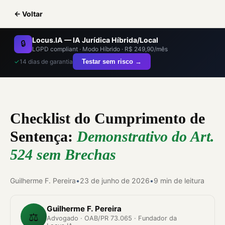
← Voltar
Locus.IA — IA Jurídica Híbrida/Local
🔒
LGPD compliant · Modo Híbrido · R$ 249,90/mês
✓
14 dias de garantia
Testar sem risco →
Checklist do Cumprimento de
Sentença:
Demonstrativo do Art.
524 sem Brechas
Guilherme F. Pereira
•
23 de junho de 2026
•
9 min de leitura
Guilherme F. Pereira
⚖️
Advogado · OAB/PR 73.065 · Fundador da