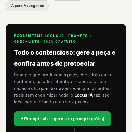
IA para Advogados
ECOSSISTEMA LOCUS.IA · PROMPTS +
CHECKLISTS · 100% GRATUITO
Todo o contencioso: gere a peça e
confira antes de protocolar
Prompts que produzem a peça, checklists que a
conferem, gerador interativo — abertos, sem
cadastro. E, quando quiser rodar com os autos
reais sem anonimizar nada, o
Locus.IA
faz isso
localmente, citando arquivo e página.
⚡ Prompt Lab — gere seu prompt (grátis)