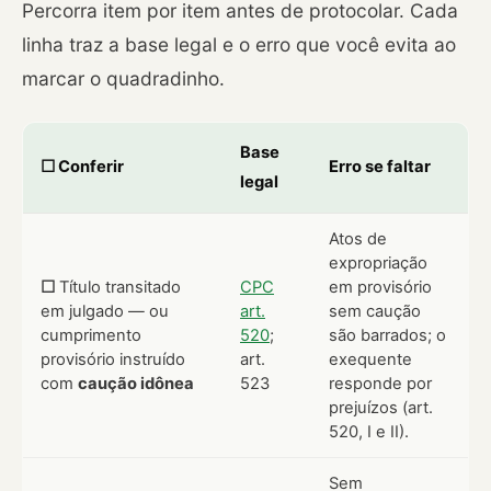
Percorra item por item antes de protocolar. Cada
linha traz a base legal e o erro que você evita ao
marcar o quadradinho.
Base
☐ Conferir
Erro se faltar
legal
Atos de
expropriação
☐
Título transitado
CPC
em provisório
em julgado — ou
art.
sem caução
cumprimento
520
;
são barrados; o
provisório instruído
art.
exequente
com
caução idônea
523
responde por
prejuízos (art.
520, I e II).
Sem