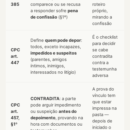
385
comparece ou se recusa
roteiro
a responder sofre
pena
próprio,
de confissão
(§1º)
mirando a
confissão
É o checklist
Define
quem pode depor
:
para decidir
todos, exceto incapazes,
CPC
se cabe
impedidos e suspeitos
art.
contradita
(parentes, amigos
447
contra a
íntimos, inimigos,
testemunha
interessados no litígio)
adversa
A prova do
vínculo tem
CONTRADITA
: a parte
que estar
CPC
pode arguir impedimento
impressa na
art.
ou suspeição
antes do
pasta —
457,
depoimento
, provando na
depois de
§1º
hora com documentos ou
iniciado o