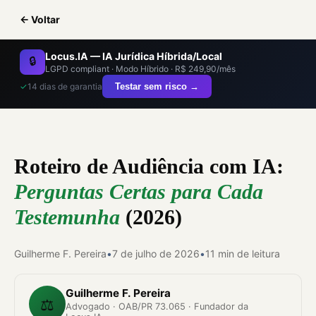
← Voltar
Locus.IA — IA Jurídica Híbrida/Local
🔒
LGPD compliant · Modo Híbrido · R$ 249,90/mês
✓
14 dias de garantia
Testar sem risco →
Roteiro de Audiência com IA:
Perguntas Certas para Cada
Testemunha
(2026)
Guilherme F. Pereira
•
7 de julho de 2026
•
11 min de leitura
Guilherme F. Pereira
⚖️
Advogado · OAB/PR 73.065 · Fundador da