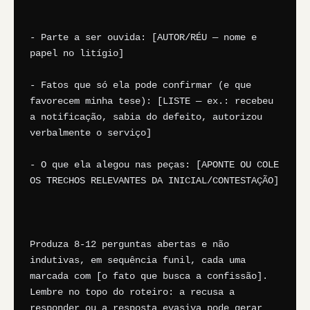
- Parte a ser ouvida: [AUTOR/RÉU — nome e 
papel no litígio]

- Fatos que só ela pode confirmar (e que 
favorecem minha tese): [LISTE — ex.: recebeu 
a notificação, sabia do defeito, autorizou 
verbalmente o serviço]

- O que ela alegou nas peças: [APONTE OU COLE 
OS TRECHOS RELEVANTES DA INICIAL/CONTESTAÇÃO]

Produza 8-12 perguntas abertas e não 
indutivas, em sequência funil, cada uma 
marcada com [o fato que busca a confissão]. 
Lembre no topo do roteiro: a recusa a 
responder ou a resposta evasiva pode gerar 