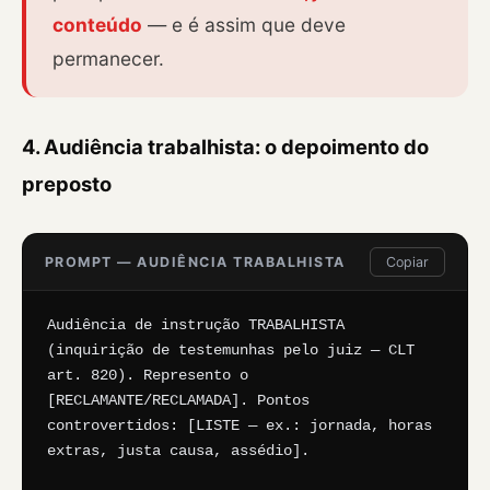
conteúdo
— e é assim que deve
permanecer.
4. Audiência trabalhista: o depoimento do
preposto
PROMPT — AUDIÊNCIA TRABALHISTA
Copiar
Audiência de instrução TRABALHISTA 
(inquirição de testemunhas pelo juiz — CLT 
art. 820). Represento o 
[RECLAMANTE/RECLAMADA]. Pontos 
controvertidos: [LISTE — ex.: jornada, horas 
extras, justa causa, assédio].
