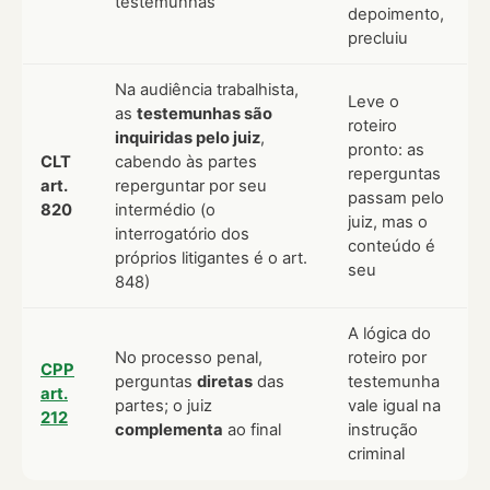
testemunhas
depoimento,
precluiu
Na audiência trabalhista,
Leve o
as
testemunhas são
roteiro
inquiridas pelo juiz
,
pronto: as
CLT
cabendo às partes
reperguntas
art.
reperguntar por seu
passam pelo
820
intermédio (o
juiz, mas o
interrogatório dos
conteúdo é
próprios litigantes é o art.
seu
848)
A lógica do
No processo penal,
roteiro por
CPP
perguntas
diretas
das
testemunha
art.
partes; o juiz
vale igual na
212
complementa
ao final
instrução
criminal