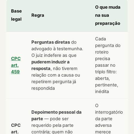
O que muda
Base
Regra
na sua
legal
preparação
Cada
Perguntas diretas
do
pergunta do
advogado à testemunha.
roteiro
O juiz indefere as que
CPC
precisa
puderem induzir a
art.
passar no
resposta
, não tiverem
459
triplo filtro:
relação com a causa ou
aberta,
repetirem pergunta já
pertinente,
respondida
inédita
O
Depoimento pessoal da
interrogatório
parte
— pode ser
da parte
CPC
requerido pela parte
adversa
art.
contrária; quem não
merece