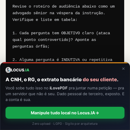
Revise o roteiro de audiência abaixo como um 
advogado sênior na véspera da instrução. 
Verifique e liste em tabela:

1. Cada pergunta tem OBJETIVO claro (ataca 
qual ponto controvertido)? Aponte as 
perguntas órfãs;

2. Alguma pergunta é INDUTIVA ou repetitiva 
(risco de indeferimento — CPC art. 459)? 
×
LOCUS
.IA
Reescreva-a em formato aberto;

A CNH, o RG, o extrato bancário
do seu cliente
.
3. As CONTRADITAS têm prova documental do 
Você sobe tudo isso no
iLovePDF
pra juntar numa petição — pra
vínculo listada e pronta para exibição ANTES 
um servidor que não é seu. Dado pessoal de terceiro, exposto. E
a conta é sua.
do depoimento (CPC art. 457, §1º)?

Manipule tudo local no Locus.IA
→
4. Cada resposta esperada tem PLANO B 
(documento de confronto identificado)?

Zero upload · LGPD · Sigilo por arquitetura