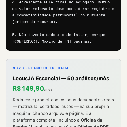
4. Acrescente NOTA final ao advogado: mútuo 
de valor relevante deve considerar registro e 
a compatibilidade patrimonial do mutuante 
(origem do recurso).

5. Não invente dados: onde faltar, marque 
[CONFIRMAR]. Máximo de [N] páginas.
NOVO · PLANO DE ENTRADA
Locus.IA Essencial — 50 análises/mês
R$ 149,90
/mês
Roda esse prompt com os seus documentos reais
— matrícula, certidões, autos — na sua própria
máquina, citando arquivo e página. É a
plataforma completa, incluindo a
Oficina da
Escrita
(1 análise por peça) e a
Oficina de PDF
,