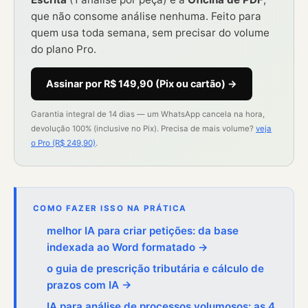
que não consome análise nenhuma. Feito para
quem usa toda semana, sem precisar do volume
do plano Pro.
Assinar por R$ 149,90 (Pix ou cartão) →
Garantia integral de 14 dias — um WhatsApp cancela na hora,
devolução 100% (inclusive no Pix). Precisa de mais volume?
veja
o Pro (R$ 249,90)
.
COMO FAZER ISSO NA PRÁTICA
melhor IA para criar petições: da base
indexada ao Word formatado →
o guia de prescrição tributária e cálculo de
prazos com IA →
IA para análise de processos volumosos: as 4