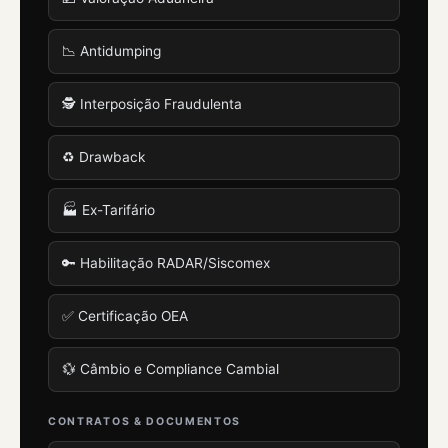
📉 Antidumping
🕵️ Interposição Fraudulenta
♻️ Drawback
🏭 Ex-Tarifário
🔑 Habilitação RADAR/Siscomex
✅ Certificação OEA
💱 Câmbio e Compliance Cambial
CONTRATOS & DOCUMENTOS