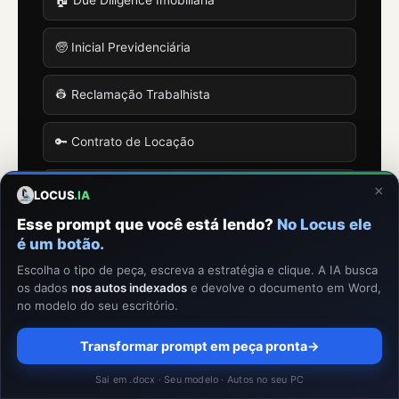
🏠 Due Diligence Imobiliária
🧓 Inicial Previdenciária
👷 Reclamação Trabalhista
🔑 Contrato de Locação
🚢 Importação (DI/DUIMP)
×
LOCUS
.IA
Esse prompt que você está lendo?
No Locus ele
📦 Documentos de Embarque
é um botão.
Escolha o tipo de peça, escreva a estratégia e clique. A IA busca
♻️ Drawback
os dados
nos autos indexados
e devolve o documento em Word,
no modelo do seu escritório.
🔑 Habilitação RADAR
Transformar prompt em peça pronta
→
⚖️ Defesa Aduaneira
Sai em .docx · Seu modelo · Autos no seu PC