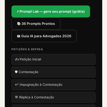
⚡ Prompt Lab — gere seu prompt (grátis)
📚 36 Prompts Prontos
📖 Guia IA para Advogados 2026
PETIÇÕES & DEFESA
✍️ Petição Inicial
🛡️ Contestação
↩️ Impugnação à Contestação
💬 Réplica à Contestação