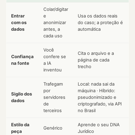
Colar/digitar
Entrar
e
Usa os dados reais
com os
anonimizar
do caso; a proteção é
dados
antes, a
automática
cada uso
Você
Cita o arquivo e a
Confiança
confere se
página de cada
na fonte
a IA
trecho
inventou
Trafegam
Local: nada sai da
por
máquina · Híbrido:
Sigilo dos
servidores
pseudonimizado e
dados
de
criptografado, via API
terceiros
no Brasil
Estilo da
Aprende o seu DNA
Genérico
peça
Jurídico