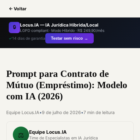
← Voltar
Locus.IA — IA Jurídica Híbrida/Local
🔒
LGPD compliant · Modo Híbrido · R$ 249,90/mês
✓
14 dias de garantia
Testar sem risco →
Prompt para Contrato de
Mútuo (Empréstimo): Modelo
com IA (2026)
Equipe Locus.IA
•
9 de julho de 2026
•
7 min de leitura
Equipe Locus.IA
⚖️
Time de Especialistas em IA Jurídica