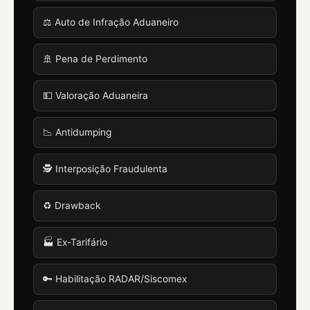
⚖️ Auto de Infração Aduaneiro
🚢 Pena de Perdimento
💵 Valoração Aduaneira
📉 Antidumping
🕵️ Interposição Fraudulenta
♻️ Drawback
🏭 Ex-Tarifário
🔑 Habilitação RADAR/Siscomex