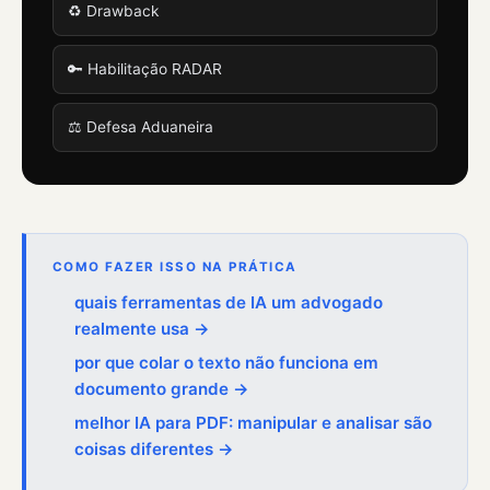
♻️ Drawback
🔑 Habilitação RADAR
⚖️ Defesa Aduaneira
COMO FAZER ISSO NA PRÁTICA
quais ferramentas de IA um advogado
realmente usa →
por que colar o texto não funciona em
documento grande →
melhor IA para PDF: manipular e analisar são
coisas diferentes →