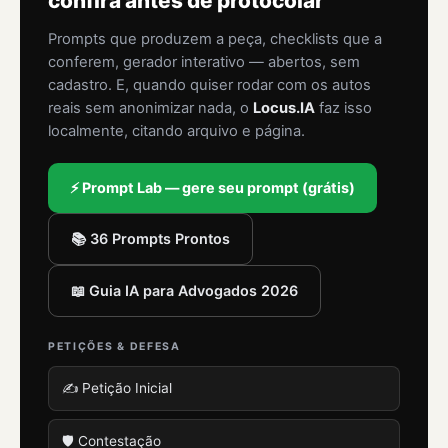
confira antes de protocolar
Prompts que produzem a peça, checklists que a
conferem, gerador interativo — abertos, sem
cadastro. E, quando quiser rodar com os autos
reais sem anonimizar nada, o
Locus.IA
faz isso
localmente, citando arquivo e página.
⚡ Prompt Lab — gere seu prompt (grátis)
📚 36 Prompts Prontos
📖 Guia IA para Advogados 2026
PETIÇÕES & DEFESA
✍️ Petição Inicial
🛡️ Contestação