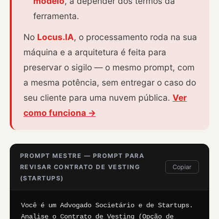
modelo
, a depender dos termos da
ferramenta.
No
Locus.IA
, o processamento roda na sua
máquina e a arquitetura é feita para
preservar o sigilo — o mesmo prompt, com
a mesma potência, sem entregar o caso do
seu cliente para uma nuvem pública.
Ver
como funciona →
PROMPT MESTRE — PROMPT PARA
REVISAR CONTRATO DE VESTING
Copiar
(STARTUPS)
Você é um Advogado Societário e de Startups. 
Analise o Contrato de Vesting (Opção de 