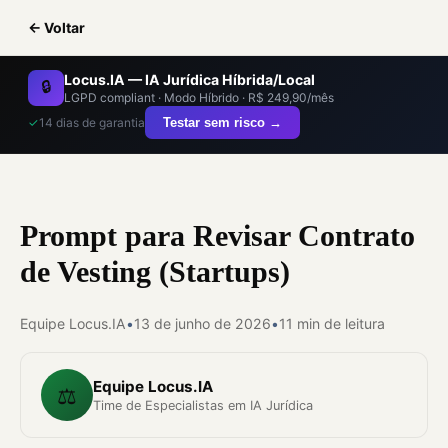
← Voltar
Locus.IA — IA Jurídica Híbrida/Local
🔒
LGPD compliant · Modo Híbrido · R$ 249,90/mês
✓
14 dias de garantia
Testar sem risco →
Prompt para Revisar Contrato
de Vesting (Startups)
Equipe Locus.IA
•
13 de junho de 2026
•
11 min de leitura
Equipe Locus.IA
⚖️
Time de Especialistas em IA Jurídica