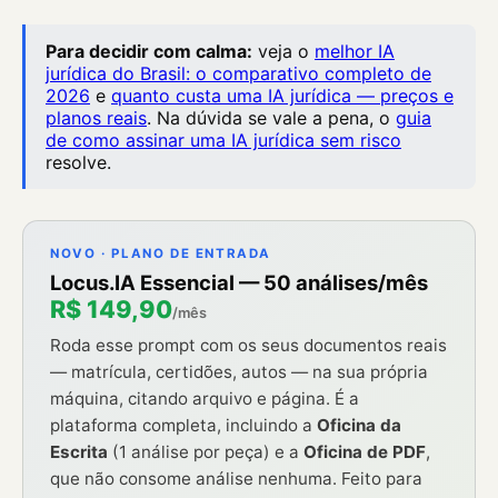
Para decidir com calma:
veja o
melhor IA
jurídica do Brasil: o comparativo completo de
2026
e
quanto custa uma IA jurídica — preços e
planos reais
. Na dúvida se vale a pena, o
guia
de como assinar uma IA jurídica sem risco
resolve.
NOVO · PLANO DE ENTRADA
Locus.IA Essencial — 50 análises/mês
R$ 149,90
/mês
Roda esse prompt com os seus documentos reais
— matrícula, certidões, autos — na sua própria
máquina, citando arquivo e página. É a
plataforma completa, incluindo a
Oficina da
Escrita
(1 análise por peça) e a
Oficina de PDF
,
que não consome análise nenhuma. Feito para