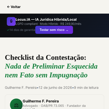
← Voltar
Locus.IA — IA Jurídica Híbrida/Local
🔒
LGPD compliant · Modo Híbrido · R$ 249,90/mês
✓
14 dias de garantia
Testar sem risco →
Checklist da Contestação:
Nada de Preliminar Esquecida
nem Fato sem Impugnação
Guilherme F. Pereira
•
12 de junho de 2026
•
9 min de leitura
Guilherme F. Pereira
⚖️
Advogado · OAB/PR 73.065 · Fundador da