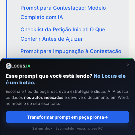
Prompt para Contestação: Modelo
Completo com IA
Checklist da Petição Inicial: O Que
Conferir Antes de Ajuizar
Prompt para Impugnação à Contestação
(Réplica): Modelo Completo
×
LOCUS
.IA
Biblioteca de Prompts by Locus.IA para
Esse prompt que você está lendo?
No Locus ele
o Locus.IA
é um botão.
Escolha o tipo de peça, escreva a estratégia e clique. A IA busca
IA para Peticionar com Segurança: Guia
os dados
nos autos indexados
e devolve o documento em Word,
2026
no modelo do seu escritório.
Transformar prompt em peça pronta
→
Sai em .docx · Seu modelo · Autos no seu PC