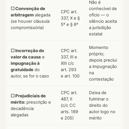
Não é
☐ Convenção de
conhecível de
CPC art.
arbitragem
alegada
ofício — o
337, X e §
(se houver cláusula
silêncio aceita
5º e § 6º
compromissória)
a jurisdição
estatal
Momento
☐ Incorreção do
CPC art.
próprio;
valor da causa
e
337, III e
depois preclui
impugnação à
XIII c/c
a impugnação
gratuidade
do
art. 293
na
autor, se for o caso
e art. 100
contestação
CPC art.
Deixa de
☐ Prejudiciais de
487, II
fulminar o
mérito:
prescrição e
(c/c CC
direito do
decadência
arts. 189
autor logo no
alegadas
e 205)
mérito