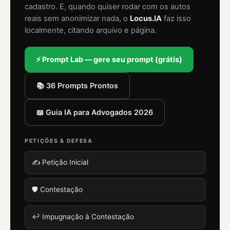
cadastro. E, quando quiser rodar com os autos
reais sem anonimizar nada, o
Locus.IA
faz isso
localmente, citando arquivo e página.
⚡ Prompt Lab — gere seu prompt (grátis)
📚 36 Prompts Prontos
📖 Guia IA para Advogados 2026
PETIÇÕES & DEFESA
✍️ Petição Inicial
🛡️ Contestação
↩️ Impugnação à Contestação