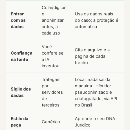
Colar/digitar
Entrar
e
Usa os dados reais
com os
anonimizar
do caso; a proteção é
dados
antes, a
automática
cada uso
Você
Cita o arquivo e a
Confiança
confere se
página de cada
na fonte
a IA
trecho
inventou
Trafegam
Local: nada sai da
por
máquina · Híbrido:
Sigilo dos
servidores
pseudonimizado e
dados
de
criptografado, via API
terceiros
no Brasil
Estilo da
Aprende o seu DNA
Genérico
peça
Jurídico