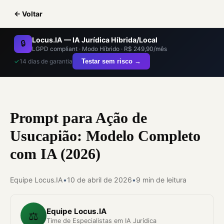
← Voltar
Locus.IA — IA Jurídica Híbrida/Local
🔒
LGPD compliant · Modo Híbrido · R$ 249,90/mês
✓
14 dias de garantia
Testar sem risco →
Prompt para Ação de
Usucapião: Modelo Completo
com IA (2026)
Equipe Locus.IA
•
10 de abril de 2026
•
9 min de leitura
Equipe Locus.IA
⚖️
Time de Especialistas em IA Jurídica