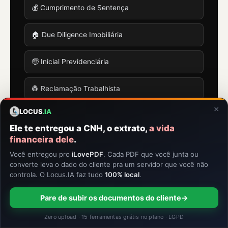
💰 Cumprimento de Sentença
🏠 Due Diligence Imobiliária
🧓 Inicial Previdenciária
👷 Reclamação Trabalhista
×
LOCUS
.IA
🔑 Contrato de Locação
Ele te entregou a CNH, o extrato,
a vida
financeira dele
.
🚢 Importação (DI/DUIMP)
Você entregou pro
iLovePDF
. Cada PDF que você junta ou
converte leva o dado do cliente pra um servidor que você não
📦 Documentos de Embarque
controla. O Locus.IA faz tudo
100% local
.
♻️ Drawback
Pare de subir os documentos do cliente
→
Zero upload · 15 ferramentas grátis no plano · LGPD
🔑 Habilitação RADAR