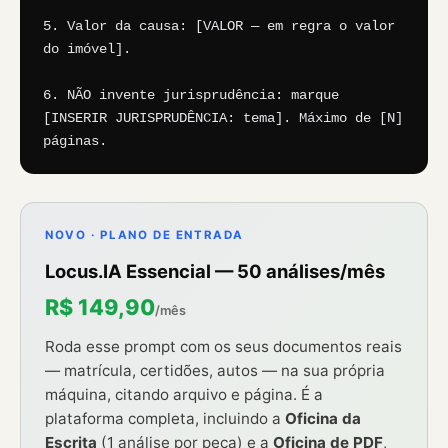
5. Valor da causa: [VALOR — em regra o valor 
do imóvel].

6. NÃO invente jurisprudência: marque 
[INSERIR JURISPRUDÊNCIA: tema]. Máximo de [N] 
páginas.
NOVO · PLANO DE ENTRADA
Locus.IA Essencial — 50 análises/mês
R$ 149,90
/mês
Roda esse prompt com os seus documentos reais
— matrícula, certidões, autos — na sua própria
máquina, citando arquivo e página. É a
plataforma completa, incluindo a
Oficina da
Escrita
(1 análise por peça) e a
Oficina de PDF
,