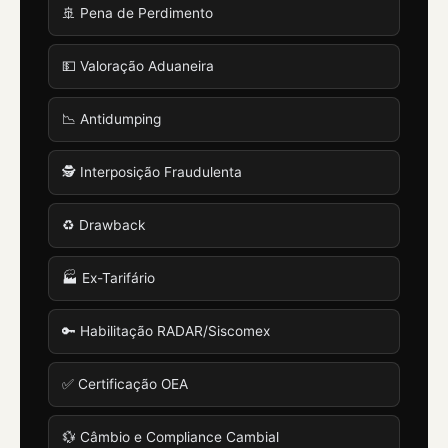
🚢 Pena de Perdimento
💵 Valoração Aduaneira
📉 Antidumping
🕵️ Interposição Fraudulenta
♻️ Drawback
🏭 Ex-Tarifário
🔑 Habilitação RADAR/Siscomex
✅ Certificação OEA
💱 Câmbio e Compliance Cambial