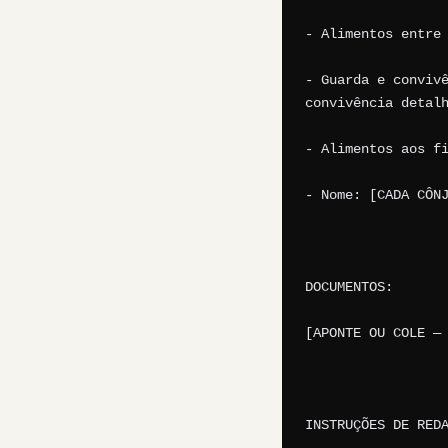
- Alimentos entre 
- Guarda e convivê
convivência detalh
- Alimentos aos fi
- Nome: [CADA CÔNJ
DOCUMENTOS:

[APONTE OU COLE — 
INSTRUÇÕES DE REDA