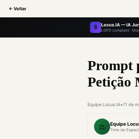
← Voltar
Locus.IA — IA Jur
🔒
LGPD compliant · Mod
Prompt 
Petição
Equipe Locus.IA
•
11 de m
Equipe Locu
⚖️
Time de Especia