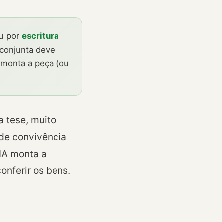
ou por
escritura
 conjunta deve
 monta a peça (ou
a tese, muito
de convivência
 IA monta a
onferir os bens.