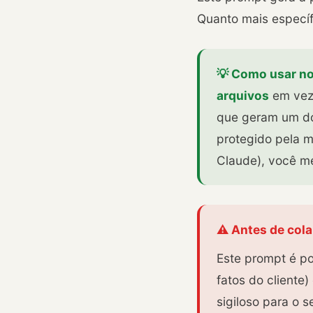
Quanto mais específ
💡 Como usar no
arquivos
em vez 
que geram um doc
protegido pela m
Claude), você me
⚠️ Antes de cola
Este prompt é p
fatos do cliente
sigiloso para o s