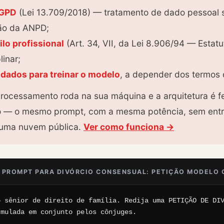
LGPD
(Lei 13.709/2018) — tratamento de dado pessoal 
ção da ANPD;
ilo profissional
(Art. 34, VII, da Lei 8.906/94 — Estat
linar;
dados para treinar o modelo
, a depender dos termos 
processamento roda na sua máquina e a arquitetura é fe
ilo — o mesmo prompt, com a mesma potência, sem entr
a uma nuvem pública.
Ver como funciona →
 PROMPT PARA DIVÓRCIO CONSENSUAL: PETIÇÃO MODELO 
 sênior de direito de família. Redija uma PETIÇÃO DE DIV
mulada em conjunto pelos cônjuges.
