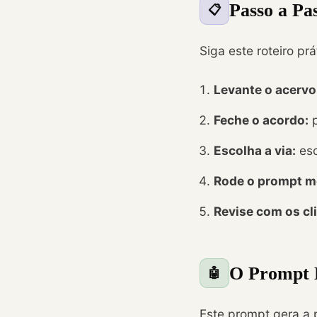
Passo a Pa
📋
Siga este roteiro pr
Levante o acervo
Feche o acordo:
p
Escolha a via:
esc
Rode o prompt m
Revise com os cl
O Prompt M
🤖
Este prompt gera a 