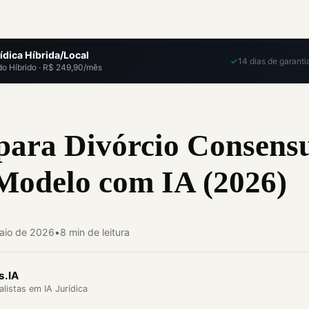
ídica Híbrida/Local
✓
14 dias de garanti
o Híbrido · R$ 249,90/mês
para Divórcio Consensu
 Modelo com IA (2026)
aio de 2026
•
8 min de leitura
s.IA
listas em IA Jurídica