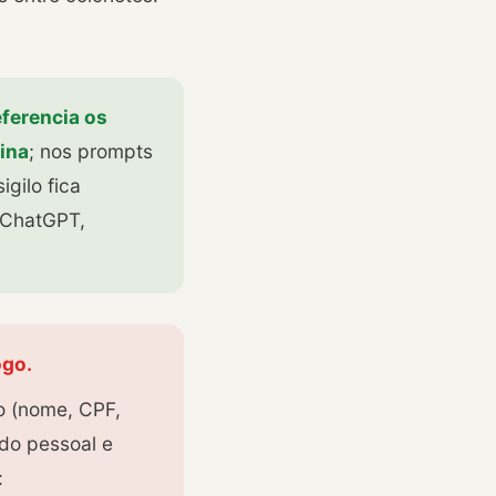
eferencia os
ina
; nos prompts
gilo fica
 (ChatGPT,
ogo.
o (nome, CPF,
ado pessoal e
: