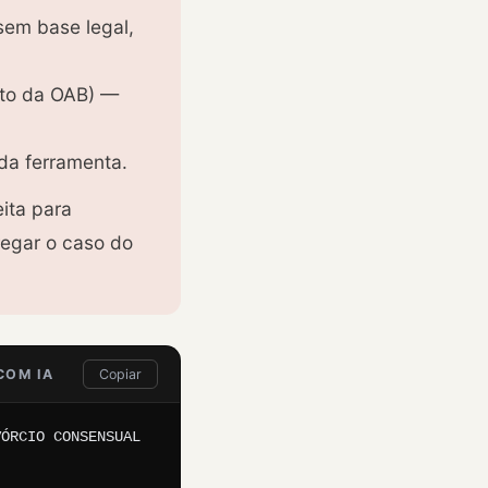
sem base legal,
uto da OAB) —
da ferramenta.
ita para
egar o caso do
COM IA
Copiar
ÓRCIO CONSENSUAL 