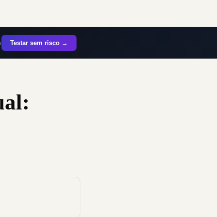
a
Testar sem risco →
al: