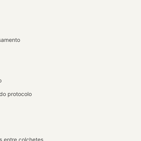
asamento
o
 do protocolo
 entre colchetes.