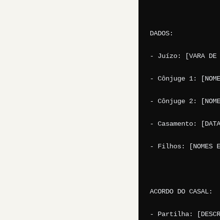
DADOS:

- Juízo: [VARA DE 
- Cônjuge 1: [NOME
- Cônjuge 2: [NOME
- Casamento: [DATA
- Filhos: [NOMES E
ACORDO DO CASAL:

- Partilha: [DESCR