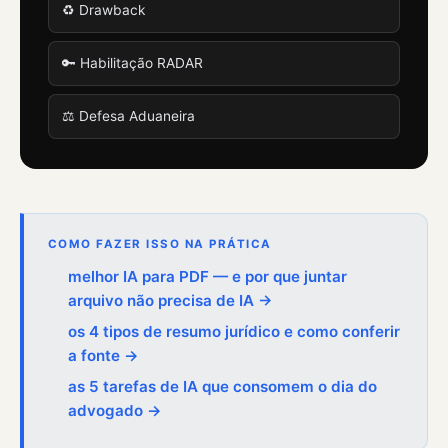
♻️ Drawback
🔑 Habilitação RADAR
⚖️ Defesa Aduaneira
COMO FAZER ISSO NA PRÁTICA
melhor IA para PDF — e por que juntar
arquivo não precisa de IA →
os 4 tipos de resumo jurídico e como conferir
a fonte →
as 5 tarefas de IA que consomem o dia do
advogado →