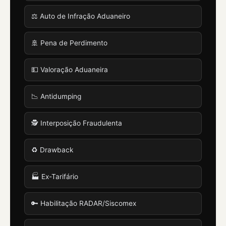
⚖️ Auto de Infração Aduaneiro
🚢 Pena de Perdimento
💵 Valoração Aduaneira
📉 Antidumping
🕵️ Interposição Fraudulenta
♻️ Drawback
🏭 Ex-Tarifário
🔑 Habilitação RADAR/Siscomex