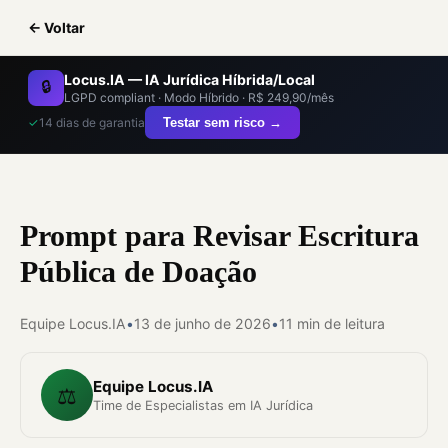
← Voltar
Locus.IA — IA Jurídica Híbrida/Local
🔒
LGPD compliant · Modo Híbrido · R$ 249,90/mês
✓
14 dias de garantia
Testar sem risco →
Prompt para Revisar Escritura
Pública de Doação
Equipe Locus.IA
•
13 de junho de 2026
•
11 min de leitura
Equipe Locus.IA
⚖️
Time de Especialistas em IA Jurídica