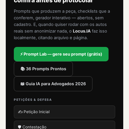
confira antes de protocolar
Prompts que produzem a peça, checklists que a
conferem, gerador interativo — abertos, sem
cadastro. E, quando quiser rodar com os autos
reais sem anonimizar nada, o
Locus.IA
faz isso
localmente, citando arquivo e página.
⚡ Prompt Lab — gere seu prompt (grátis)
📚 36 Prompts Prontos
📖 Guia IA para Advogados 2026
PETIÇÕES & DEFESA
✍️ Petição Inicial
🛡️ Contestação