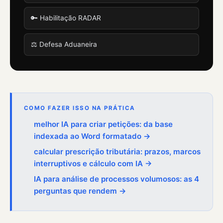
🔑 Habilitação RADAR
⚖️ Defesa Aduaneira
COMO FAZER ISSO NA PRÁTICA
melhor IA para criar petições: da base
indexada ao Word formatado →
calcular prescrição tributária: prazos, marcos
interruptivos e cálculo com IA →
IA para análise de processos volumosos: as 4
perguntas que rendem →