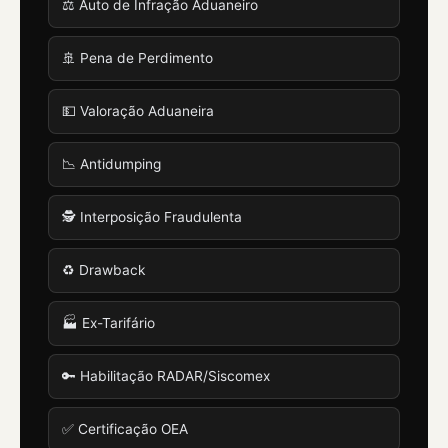
⚖️ Auto de Infração Aduaneiro
🚢 Pena de Perdimento
💵 Valoração Aduaneira
📉 Antidumping
🕵️ Interposição Fraudulenta
♻️ Drawback
🏭 Ex-Tarifário
🔑 Habilitação RADAR/Siscomex
✅ Certificação OEA