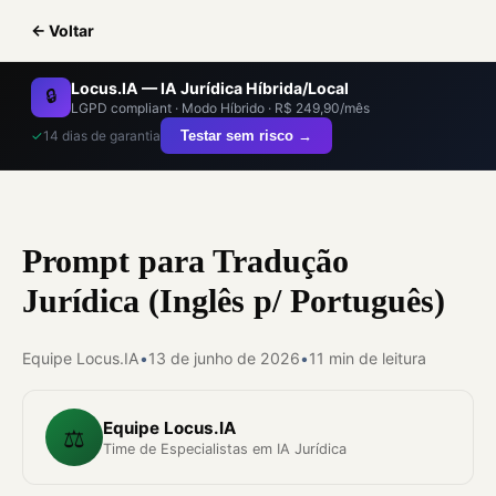
← Voltar
Locus.IA — IA Jurídica Híbrida/Local
🔒
LGPD compliant · Modo Híbrido · R$ 249,90/mês
✓
14 dias de garantia
Testar sem risco →
Prompt para Tradução
Jurídica (Inglês p/ Português)
Equipe Locus.IA
•
13 de junho de 2026
•
11 min de leitura
Equipe Locus.IA
⚖️
Time de Especialistas em IA Jurídica