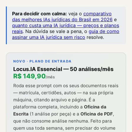
Para decidir com calma:
veja o
comparativo
das melhores IAs jurídicas do Brasil em 2026
e
quanto custa uma IA jurídica — preços e planos
reais
. Na dúvida se vale a pena, o
guia de como
assinar uma IA jurídica sem risco
resolve.
NOVO · PLANO DE ENTRADA
Locus.IA Essencial — 50 análises/mês
R$ 149,90
/mês
Roda esse prompt com os seus documentos reais
— matrícula, certidões, autos — na sua própria
máquina, citando arquivo e página. É a
plataforma completa, incluindo a
Oficina da
Escrita
(1 análise por peça) e a
Oficina de PDF
,
que não consome análise nenhuma. Feito para
quem usa toda semana, sem precisar do volume