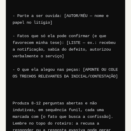
- Parte a ser ouvida: [AUTOR/RÉU — nome e 
papel no litígio]

- Fatos que só ela pode confirmar (e que 
favorecem minha tese): [LISTE — ex.: recebeu 
a notificação, sabia do defeito, autorizou 
verbalmente o serviço]

- O que ela alegou nas peças: [APONTE OU COLE 
OS TRECHOS RELEVANTES DA INICIAL/CONTESTAÇÃO]

Produza 8-12 perguntas abertas e não 
indutivas, em sequência funil, cada uma 
marcada com [o fato que busca a confissão]. 
Lembre no topo do roteiro: a recusa a 
responder ou a resposta evasiva pode gerar 