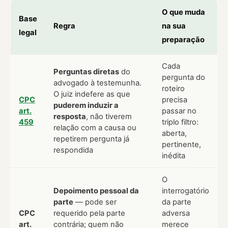
O que muda
Base
Regra
na sua
legal
preparação
Cada
Perguntas diretas
do
pergunta do
advogado à testemunha.
roteiro
O juiz indefere as que
CPC
precisa
puderem induzir a
art.
passar no
resposta
, não tiverem
459
triplo filtro:
relação com a causa ou
aberta,
repetirem pergunta já
pertinente,
respondida
inédita
O
Depoimento pessoal da
interrogatório
parte
— pode ser
da parte
CPC
requerido pela parte
adversa
art.
contrária; quem não
merece