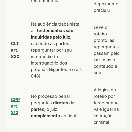
testemunhas
depoimento,
precluiu
Na audiência trabalhista,
Leve o
as
testemunhas são
roteiro
inquiridas pelo juiz
,
pronto: as
CLT
cabendo às partes
reperguntas
art.
reperguntar por seu
passam pelo
820
intermédio (o
juiz, mas o
interrogatório dos
conteúdo é
próprios litigantes é o art.
seu
848)
A lógica do
No processo penal,
roteiro por
CPP
perguntas
diretas
das
testemunha
art.
partes; o juiz
vale igual na
212
complementa
ao final
instrução
criminal