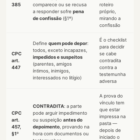
385
comparece ou se recusa
roteiro
a responder sofre
pena
próprio,
de confissão
(§1º)
mirando a
confissão
É o checklist
Define
quem pode depor
:
para decidir
todos, exceto incapazes,
CPC
se cabe
impedidos e suspeitos
art.
contradita
(parentes, amigos
447
contra a
íntimos, inimigos,
testemunha
interessados no litígio)
adversa
A prova do
vínculo tem
CONTRADITA
: a parte
que estar
CPC
pode arguir impedimento
impressa na
art.
ou suspeição
antes do
pasta —
457,
depoimento
, provando na
depois de
§1º
hora com documentos ou
iniciado o