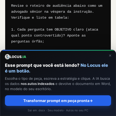
Revise o roteiro de audiência abaixo como um 
advogado sênior na véspera da instrução. 
Verifique e liste em tabela:

1. Cada pergunta tem OBJETIVO claro (ataca 
qual ponto controvertido)? Aponte as 
perguntas órfãs;

2. Alguma pergunta é INDUTIVA ou repetitiva 
×
LOCUS
.IA
(risco de indeferimento — CPC art. 459)? 
Esse prompt que você está lendo?
No Locus ele
Reescreva-a em formato aberto;

é um botão.
3. As CONTRADITAS têm prova documental do 
Escolha o tipo de peça, escreva a estratégia e clique. A IA busca
vínculo listada e pronta para exibição ANTES 
os dados
nos autos indexados
e devolve o documento em Word,
no modelo do seu escritório.
do depoimento (CPC art. 457, §1º)?

Transformar prompt em peça pronta
→
4. Cada resposta esperada tem PLANO B 
(documento de confronto identificado)?

Sai em .docx · Seu modelo · Autos no seu PC