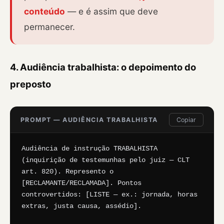
conteúdo
— e é assim que deve
permanecer.
4. Audiência trabalhista: o depoimento do
preposto
PROMPT — AUDIÊNCIA TRABALHISTA
Copiar
Audiência de instrução TRABALHISTA 
(inquirição de testemunhas pelo juiz — CLT 
art. 820). Represento o 
[RECLAMANTE/RECLAMADA]. Pontos 
controvertidos: [LISTE — ex.: jornada, horas 
extras, justa causa, assédio].
