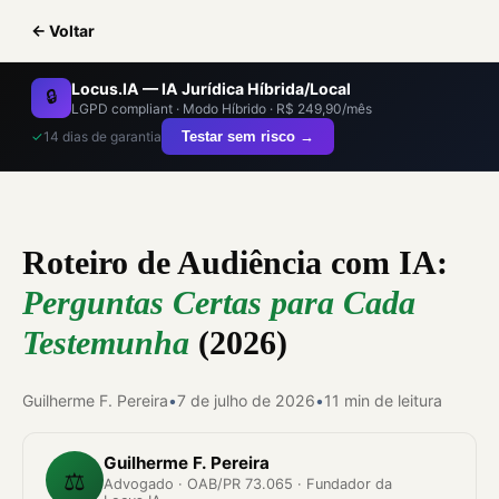
← Voltar
Locus.IA — IA Jurídica Híbrida/Local
🔒
LGPD compliant · Modo Híbrido · R$ 249,90/mês
✓
14 dias de garantia
Testar sem risco →
Roteiro de Audiência com IA:
Perguntas Certas para Cada
Testemunha
(2026)
Guilherme F. Pereira
•
7 de julho de 2026
•
11 min de leitura
Guilherme F. Pereira
⚖️
Advogado · OAB/PR 73.065 · Fundador da