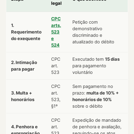
legal
CPC
Petição com
1.
arts.
demonstrativo
Requerimento
523
discriminado e
do exequente
e
atualizado do débito
524
CPC
Executado tem
15 dias
2. Intimação
art.
para pagamento
para pagar
523
voluntário
CPC
Sem pagamento no
3. Multa +
art.
prazo:
multa de 10% +
honorários
523,
honorários de 10%
§1º
sobre o débito
CPC
Expedição de mandado
4. Penhora e
art.
de penhora e avaliação,
expropriação
523,
seguindo-se os atos