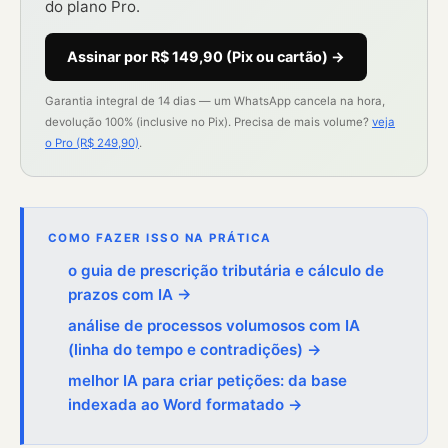
do plano Pro.
Assinar por R$ 149,90 (Pix ou cartão) →
Garantia integral de 14 dias — um WhatsApp cancela na hora,
devolução 100% (inclusive no Pix). Precisa de mais volume?
veja
o Pro (R$ 249,90)
.
COMO FAZER ISSO NA PRÁTICA
o guia de prescrição tributária e cálculo de
prazos com IA →
análise de processos volumosos com IA
(linha do tempo e contradições) →
melhor IA para criar petições: da base
indexada ao Word formatado →