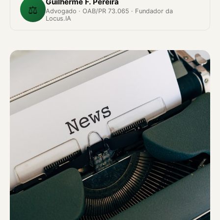
Guilherme F. Pereira
⚖️
Advogado · OAB/PR 73.065 · Fundador da
Locus.IA