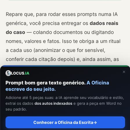
Repare que, para rodar esses prompts numa IA
genérica, você precisa entregar os
dados reais
do caso
— colando documentos ou digitando
nomes, valores e fatos. Isso te obriga a um ritual
a cada uso (anonimizar o que for sensível,
conferir cada citação depois) e, ainda assim, as
informações do seu cliente trafegam por
×
LOCUS
.IA
servidores de terceiros, fora do seu controle.
Prompt bom gera texto genérico.
A Oficina
escreve do seu jeito.
O Locus.IA existe para apagar esse ritual.
É a
Adicione até 5 peças suas: a IA aprende seu vocabulário e estilo,
mesma lógica destes prompts, só que nativa — e
extrai os dados
dos autos indexados
e gera a peça em Word no
seu padrão.
o sigilo é garantia de arquitetura, não cuidado
seu. Em
modo local
, roda 100% na sua máquina,
Conhecer a Oficina da Escrita
→
funciona
sem internet
e nada sai do computador.