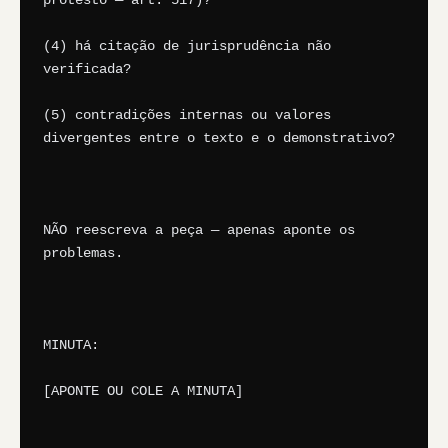
protesto — art. 517)?

(4) há citação de jurisprudência não 
verificada?

(5) contradições internas ou valores 
divergentes entre o texto e o demonstrativo?

NÃO reescreva a peça — apenas aponte os 
problemas.

MINUTA:

[APONTE OU COLE A MINUTA]
