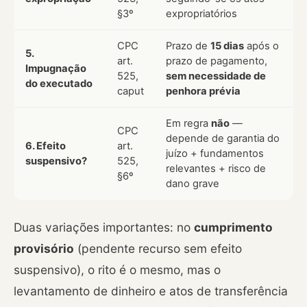
§3º
expropriatórios
CPC
Prazo de
15 dias
após o
5.
art.
prazo de pagamento,
Impugnação
525,
sem necessidade de
do executado
caput
penhora prévia
Em regra
não
—
CPC
depende de garantia do
6. Efeito
art.
juízo + fundamentos
suspensivo?
525,
relevantes + risco de
§6º
dano grave
Duas variações importantes: no
cumprimento
provisório
(pendente recurso sem efeito
suspensivo), o rito é o mesmo, mas o
levantamento de dinheiro e atos de transferência