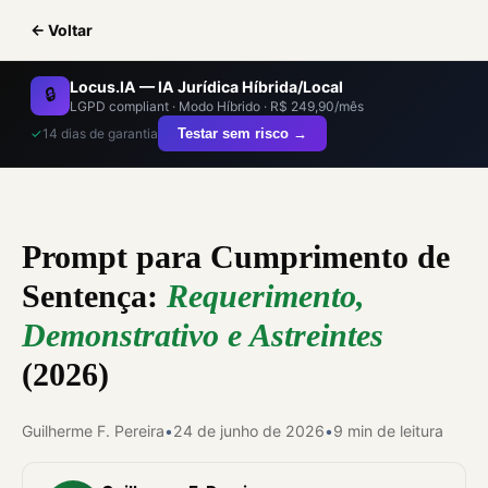
← Voltar
Locus.IA — IA Jurídica Híbrida/Local
🔒
LGPD compliant · Modo Híbrido · R$ 249,90/mês
✓
14 dias de garantia
Testar sem risco →
Prompt para Cumprimento de
Sentença:
Requerimento,
Demonstrativo e Astreintes
(2026)
Guilherme F. Pereira
•
24 de junho de 2026
•
9 min de leitura