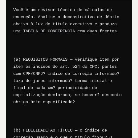
Você é um revisor técnico de cálculos de 
execução. Analise o demonstrativo de débito 
abaixo à luz do título executivo e produza 
uma TABELA DE CONFERÊNCIA com duas frentes:

(a) REQUISITOS FORMAIS — verifique item por 
item os incisos do art. 524 do CPC: partes 
com CPF/CNPJ? índice de correção informado? 
taxa de juros informada? termo inicial e 
final de cada um? periodicidade de 
capitalização declarada, se houver? desconto 
obrigatório especificado?

(b) FIDELIDADE AO TÍTULO — o índice de 
correção usado é o que o título fixou? O 