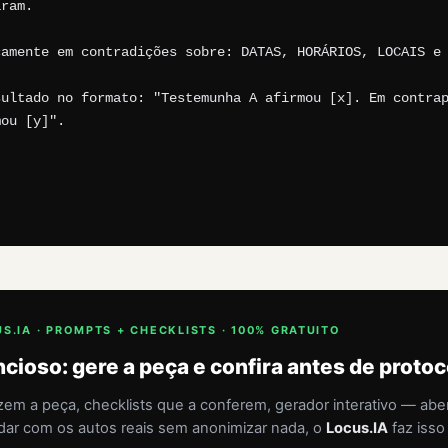
ram.

amente em contradições sobre: DATAS, HORÁRIOS, LOCAIS e 
ultado no formato: "Testemunha A afirmou [x]. Em contrap
ou [y]".

]
.IA · PROMPTS + CHECKLISTS · 100% GRATUITO
cioso: gere a peça e confira antes de protoc
m a peça, checklists que a conferem, gerador interativo — abe
dar com os autos reais sem anonimizar nada, o
Locus.IA
faz isso