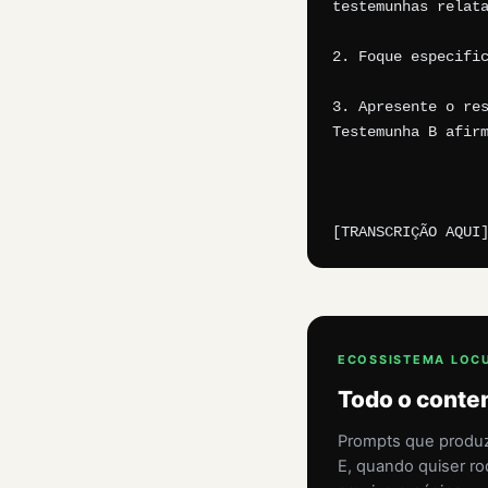
testemunhas relata
2. Foque especific
3. Apresente o res
Testemunha B afirm
[TRANSCRIÇÃO AQUI
ECOSSISTEMA LOCUS
Todo o conten
Prompts que produze
E, quando quiser ro