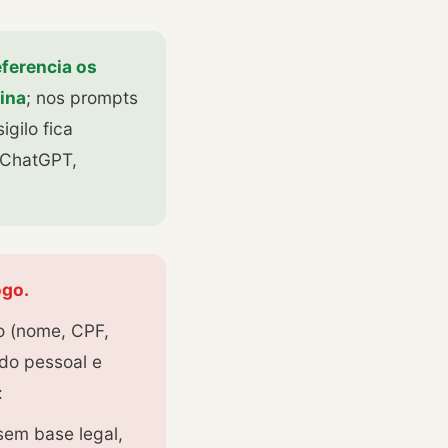
eferencia os
ina
; nos prompts
gilo fica
 (ChatGPT,
ogo.
o (nome, CPF,
ado pessoal e
:
sem base legal,