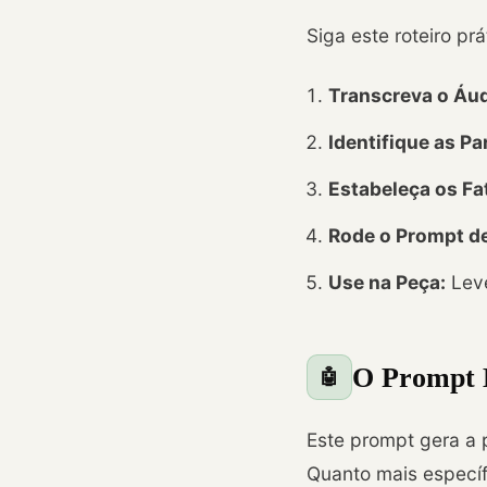
Siga este roteiro pr
Transcreva o Áud
Identifique as Pa
Estabeleça os F
Rode o Prompt de
Use na Peça:
Leve
O Prompt M
🤖
Este prompt gera a 
Quanto mais específ