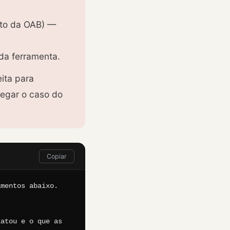
uto da OAB) —
da ferramenta.
ita para
egar o caso do
Copiar
mentos abaixo. 
atou e o que as 