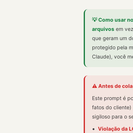
💡 Como usar no
arquivos
em vez 
que geram um doc
protegido pela m
Claude), você me
⚠️ Antes de cola
Este prompt é p
fatos do cliente
sigiloso para o s
Violação da 