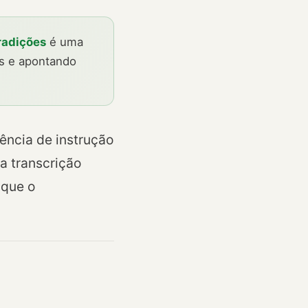
radições
é uma
es e apontando
ncia de instrução
a transcrição
 que o