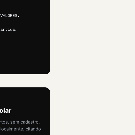
VALORES.

artida, 
olar
rtos, sem cadastro.
 localmente, citando