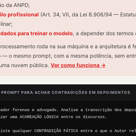
ção da ANPD;
ilo profissional
(Art. 34, VII, da Lei 8.906/94 — Estat
linar;
dados para treinar o modelo
, a depender dos termos 
processamento roda na sua máquina e a arquitetura é fe
ilo — o mesmo prompt, com a mesma potência, sem entr
a uma nuvem pública.
Ver como funciona →
 PROMPT PARA ACHAR CONTRADIÇÕES EM DEPOIMENTOS
ador forense e advogado. Analise a transcrição dos depoi
zar uma ACAREAÇÃO LÓGICA entre os discursos.

iste qualquer CONTRADIÇÃO FÁTICA entre o que o Autor rel