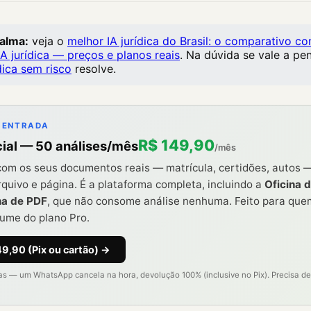
calma:
veja o
melhor IA jurídica do Brasil: o comparativo 
A jurídica — preços e planos reais
. Na dúvida se vale a pe
dica sem risco
resolve.
 ENTRADA
R$ 149,90
cial — 50 análises/mês
/mês
om os seus documentos reais — matrícula, certidões, autos —
quivo e página. É a plataforma completa, incluindo a
Oficina d
na de PDF
, que não consome análise nenhuma. Feito para que
lume do plano Pro.
49,90 (Pix ou cartão) →
dias — um WhatsApp cancela na hora, devolução 100% (inclusive no Pix). Precisa 