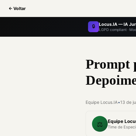
← Voltar
Locus.IA — IA Jur
🔒
LGPD compliant · Mod
Prompt 
Depoime
Equipe Locus.IA
•
13 de j
Equipe Locu
⚖️
Time de Especia