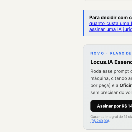
Para decidir com 
quanto custa uma I
assinar uma IA jurí
NOVO · PLANO DE
Locus.IA Essen
Roda esse prompt c
máquina, citando ar
por peça) e a
Ofici
sem precisar do vo
Assinar por R$ 1
Garantia integral de 14 
(R$ 249,90)
.