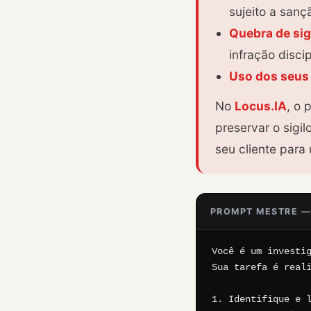
sujeito a san
Quebra de sig
infração discip
Uso dos seus 
No
Locus.IA
, o 
preservar o sig
seu cliente par
PROMPT MESTRE —
Você é um investig
Sua tarefa é reali
1. Identifique e l