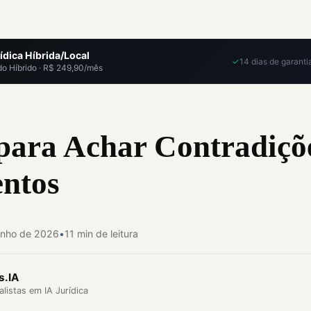
ídica Híbrida/Local
✓
14 dias de garanti
o Híbrido · R$ 249,90/mês
para Achar Contradiçõ
ntos
unho de 2026
•
11 min de leitura
s.IA
listas em IA Jurídica